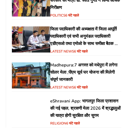
सरकार की मंत्री डॉ. श्वेता गुप्ता ने किया औचक
निरीक्षण
POLITICS
6 घंटे पहले
जिला पदाधिकारी की अध्यक्षता में जिला आपूर्ति
पदाधिकारी एवं सभी अनुमंडल पदाधिकारी
एडीएसओ तथा एमोओ के साथ समीक्षा बैठक का
आयोजन
LATEST NEWS
6 घंटे पहले
Madhepura:7 अगस्त को मधेपुरा में लगेगा
सोलर मेला ,पीएम सूर्य घर योजना की मिलेगी
संपूर्ण जानकारी
LATEST NEWS
6 घंटे पहले
eShravani App: भागलपुर जिला प्रशासन
की नई पहल, श्रावणी मेला 2026 में श्रद्धालुओं
की यात्रा होगी सुरक्षित और सुगम
RELIGION
6 घंटे पहले