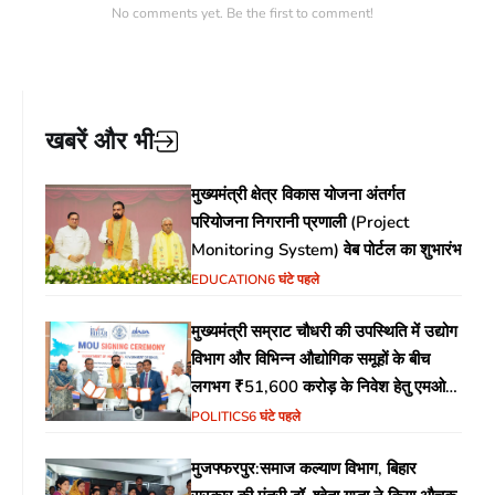
No comments yet. Be the first to comment!
खबरें और भी
मुख्यमंत्री क्षेत्र विकास योजना अंतर्गत
परियोजना निगरानी प्रणाली (Project
Monitoring System) वेब पोर्टल का शुभारंभ
EDUCATION
6 घंटे पहले
मुख्यमंत्री सम्राट चौधरी की उपस्थिति में उद्योग
विभाग और विभिन्न औद्योगिक समूहों के बीच
लगभग ₹51,600 करोड़ के निवेश हेतु एमओयू
(MoU) पर हस्ताक्षर
POLITICS
6 घंटे पहले
मुजफ्फरपुर:समाज कल्याण विभाग, बिहार