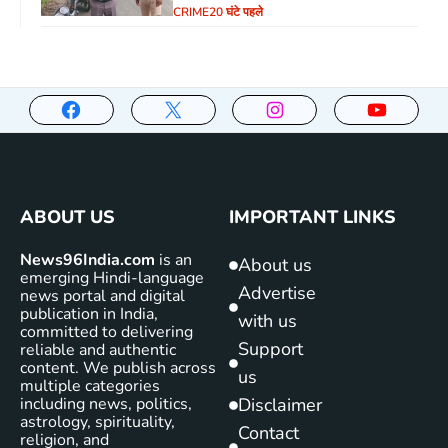
CRIME
20 घंटे पहले
ABOUT US
IMPORTANT LINKS
News96India.com
is an
About us
emerging Hindi-language
Advertise
news portal and digital
publication in India,
with us
committed to delivering
Support
reliable and authentic
content. We publish across
us
multiple categories
including news, politics,
Disclaimer
astrology, spirituality,
Contact
religion, and