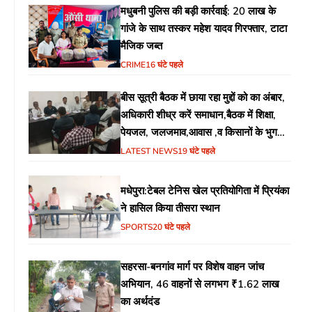
मधुबनी पुलिस की बड़ी कार्रवाई: 20 लाख के
गांजे के साथ तस्कर महेश यादव गिरफ्तार, टाटा
मैजिक जब्त
CRIME
16 घंटे पहले
बीस सूत्री बैठक में छाया रहा मुद्दों को का अंबार,
अधिकारी शीध्र करें समाधान,बैठक में शिक्षा,
पेयजल, जलजमाव,आवास ,व किसानों के भुगतान
का उठा मुद्दा
LATEST NEWS
19 घंटे पहले
मधेपुरा:टेबल टेनिस खेल प्रतियोगिता में प्रियंका
ने हासिल किया तीसरा स्थान
SPORTS
20 घंटे पहले
सहरसा-बनगांव मार्ग पर विशेष वाहन जांच
अभियान, 46 वाहनों से लगभग ₹1.62 लाख
का अर्थदंड