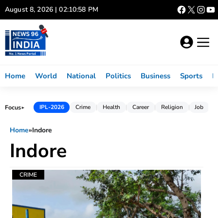
Skip
August 8, 2026 | 02:10:59 PM
to
content
Home
World
National
Politics
Business
Sports
L
Focus
IPL-2026
Crime
Health
Career
Religion
Job
►
Home
»
Indore
Indore
CRIME