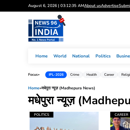
Skip
August 6, 2026 | 03:12:35 AM
About us
Advertise
Submi
to
content
Home
World
National
Politics
Busine
Focus
IPL-2026
Crime
Health
Career
Relig
►
Home
»
मधेपुरा न्यूज़ (Madhepura News)
मधेपुरा न्यूज़ (Madhe
POLITICS
CAREER