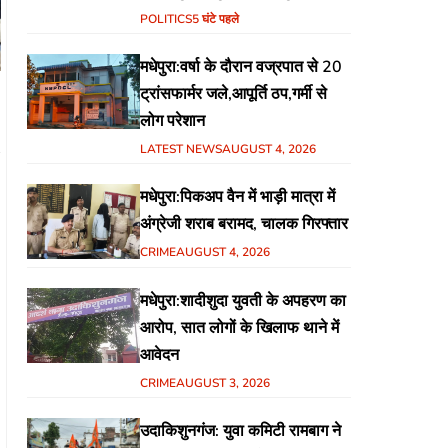
हिंदुस्तानी आवाम मोर्चा के गरीब चौपाल
POLITICS
5 घंटे पहले
में शिक्षा, स्वास्थ्य, रोजगार समेत
मधेपुरा:वर्षा के दौरान वज्रपात से 20
विभिन्न मुद्दों पर हुई चर्चा
ट्रांसफार्मर जले,आपूर्ति ठप,गर्मी से
लोग परेशान
LATEST NEWS
AUGUST 4, 2026
मधेपुरा:पिकअप वैन में भाड़ी मात्रा में
अंग्रेजी शराब बरामद, चालक गिरफ्तार
CRIME
AUGUST 4, 2026
मधेपुरा:शादीशुदा युवती के अपहरण का
आरोप, सात लोगों के खिलाफ थाने में
आवेदन
CRIME
AUGUST 3, 2026
उदाकिशुनगंज: युवा कमिटी रामबाग ने