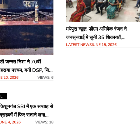
मधेपुरा न्यूज़: डीएम अभिषेक रंजन ने
जनसुनवाई में सुनीं 35 शिकायतें,
LATEST NEWS
JUNE 15, 2026
अधिकारियों को दिए त्वरित समाधान के
सख्त निर्देश
बेटी जन्नत निशा ने 70वीं
हराया परचम, बनीं DSP, जिले
E 20, 2026
VIEWS: 6
 माहौल
AL
ाकिशुनगंज SBI में एक सप्ताह से
्राहकों में फिर सताने लगा
UNE 4, 2026
VIEWS: 18
ा डर