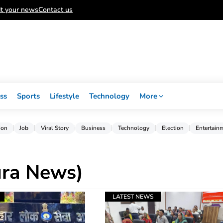
t your news
Contact us
ss
Sports
Lifestyle
Technology
More
ion
Job
Viral Story
Business
Technology
Election
Entertain
pura News)
LATEST NEWS