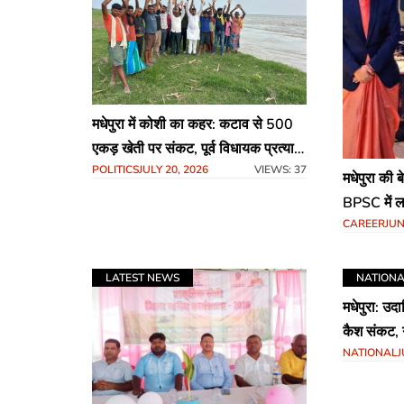
मधेपुरा में कोशी का कहर: कटाव से 500
एकड़ खेती पर संकट, पूर्व विधायक प्रत्याशी
POLITICS
JULY 20, 2026
VIEWS: 37
ने डीएम से की त्वरित कार्रवाई की मांग
मधेपुरा की 
BPSC में ल
CAREER
JUN
में जश्न का
LATEST NEWS
NATION
मधेपुरा: उद
कैश संकट, ग
NATIONAL
J
‘नोटबंदी’ क