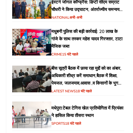
ईस्टर्न जोनल कॉन्फ्रेंस: डिप्टी सीएम सम्राट
चौधरी ने किया उद्घाटन, अंतर्राज्यीय समन्वय
पर जोर
NATIONAL
अभी-अभी
मधुबनी पुलिस की बड़ी कार्रवाई: 20 लाख के
गांजे के साथ तस्कर महेश यादव गिरफ्तार, टाटा
मैजिक जब्त
CRIME
15 घंटे पहले
बीस सूत्री बैठक में छाया रहा मुद्दों को का अंबार,
अधिकारी शीध्र करें समाधान,बैठक में शिक्षा,
पेयजल, जलजमाव,आवास ,व किसानों के भुगतान
का उठा मुद्दा
LATEST NEWS
18 घंटे पहले
मधेपुरा:टेबल टेनिस खेल प्रतियोगिता में प्रियंका
ने हासिल किया तीसरा स्थान
SPORTS
18 घंटे पहले