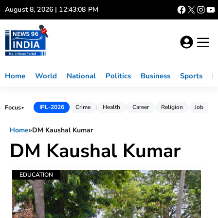
Skip
August 8, 2026 | 12:43:08 PM
to
content
Home
World
National
Politics
Business
Sports
L
Focus
IPL-2026
Crime
Health
Career
Religion
Job
►
Home
»
DM Kaushal Kumar
DM Kaushal Kumar
EDUCATION