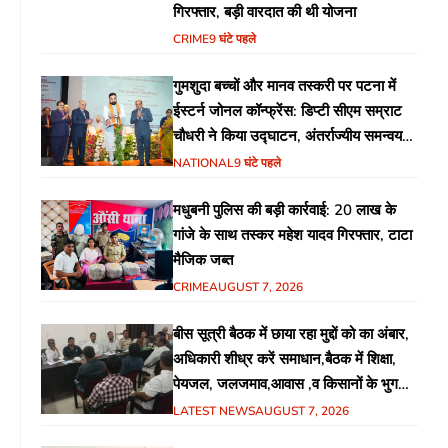
गिरफ्तार, बड़ी वारदात की थी योजना
CRIME
9 घंटे पहले
गुमशुदा बच्चों और मानव तस्करी पर पटना में
ईस्टर्न जोनल कॉन्फ्रेंस: डिप्टी सीएम सम्राट
चौधरी ने किया उद्घाटन, अंतर्राज्यीय समन्वय
पर जोर
NATIONAL
9 घंटे पहले
मधुबनी पुलिस की बड़ी कार्रवाई: 20 लाख के
गांजे के साथ तस्कर महेश यादव गिरफ्तार, टाटा
मैजिक जब्त
CRIME
AUGUST 7, 2026
बीस सूत्री बैठक में छाया रहा मुद्दों को का अंबार,
अधिकारी शीध्र करें समाधान,बैठक में शिक्षा,
पेयजल, जलजमाव,आवास ,व किसानों के भुगतान
का उठा मुद्दा
LATEST NEWS
AUGUST 7, 2026